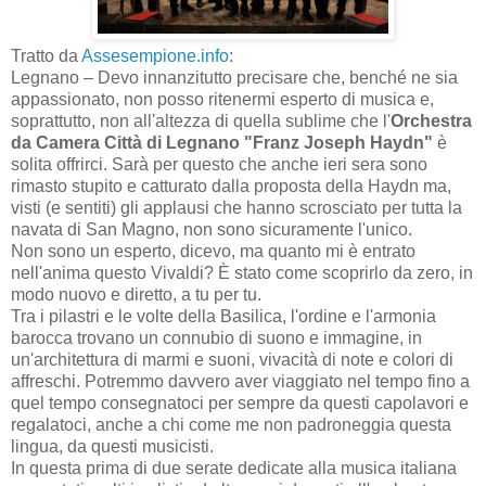
Tratto da
Assesempione.info
:
Legnano – Devo innanzitutto precisare che, benché ne sia
appassionato, non posso ritenermi esperto di musica e,
soprattutto, non all'altezza di quella sublime che l'
Orchestra
da Camera Città di Legnano "Franz Joseph Haydn"
è
solita offrirci. Sarà per questo che anche ieri sera sono
rimasto stupito e catturato dalla proposta della Haydn ma,
visti (e sentiti) gli applausi che hanno scrosciato per tutta la
navata di San Magno, non sono sicuramente l'unico.
Non sono un esperto, dicevo, ma quanto mi è entrato
nell'anima questo Vivaldi? È stato come scoprirlo da zero, in
modo nuovo e diretto, a tu per tu.
Tra i pilastri e le volte della Basilica, l'ordine e l'armonia
barocca trovano un connubio di suono e immagine, in
un'architettura di marmi e suoni, vivacità di note e colori di
affreschi. Potremmo davvero aver viaggiato nel tempo fino a
quel tempo consegnatoci per sempre da questi capolavori e
regalatoci, anche a chi come me non padroneggia questa
lingua, da questi musicisti.
In questa prima di due serate dedicate alla musica italiana