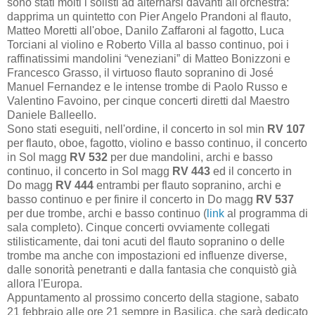
sono stati molti i solisti ad alternarsi davanti all'orchestra:
dapprima un quintetto con Pier Angelo Prandoni al flauto,
Matteo Moretti all'oboe, Danilo Zaffaroni al fagotto, Luca
Torciani al violino e Roberto Villa al basso continuo, poi i
raffinatissimi mandolini “veneziani” di Matteo Bonizzoni e
Francesco Grasso, il virtuoso flauto sopranino di José
Manuel Fernandez e le intense trombe di Paolo Russo e
Valentino Favoino, per cinque concerti diretti dal Maestro
Daniele Balleello.
Sono stati eseguiti, nell'ordine, il concerto in sol min
RV 107
per flauto, oboe, fagotto, violino e basso continuo, il concerto
in Sol magg
RV 532
per due mandolini, archi e basso
continuo, il concerto in Sol magg
RV 443
ed il concerto in
Do magg
RV 444
entrambi per flauto sopranino, archi e
basso continuo e per finire il concerto in Do magg
RV 537
per due trombe, archi e basso continuo (
link
al programma di
sala completo). Cinque concerti ovviamente collegati
stilisticamente, dai toni acuti del flauto sopranino o delle
trombe ma anche con impostazioni ed influenze diverse,
dalle sonorità penetranti e dalla fantasia che conquistò già
allora l'Europa.
Appuntamento al prossimo concerto della stagione, sabato
21 febbraio alle ore 21 sempre in Basilica, che sarà dedicato