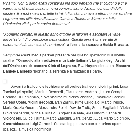
viviamo. Non ci sono effetti collaterali ma solo benefici che si colgono e che
vanno al di là della nostra umana comprensione. Nutriamoci quindi della
musica di questa sera e di tutte le iniziative che a breve partiranno per rendere
Legnano una città ricca di cultura. Grazie a Rosanna, Marco e a tutta
l’Orchestra vitali per la nostra ripartenza”.
“
Abbiamo cercato, in questo anno difficile di favorire e ascoltare le varie
associazioni di promozione della cultura. Questa sera è una serata di
responsabilità, non solo di ripartenza
”,
afferma l’assessore Guido Bragato.
Sempione News
media partner presente per questo spettacolo di assoluta
qualità,
“Omaggio alla tradizione musicale italiana”.
La gioia degli
Archi
dall’Orchestra da camera Città di Legnano, F. J. Haydn
, diretta dal
Maestro
Daniele Balleello
riportano la serenità e a rialzano il sipario.
Davanti a Balleello
si schierano gli orchestrali con i violini primi
: Luca
Torciani (di spalla), Martina Boschetti, Gianmarco Andreoli, Laura Ornaghi,
Doriano Di Domenico, giovanissimo musicista 22enne, Emanuela Barbieri,
Serena Conte.
Violini secondi:
Ivan Zarrilli, Kimè Grigolato, Marco Pesce,
Maria Grazia Guerra, Alessandro Polisi, Davide Tadè, Sonia Pagliarini.
Viole:
Giovanni Mirolli, Michele Rinaldi, Angelo Galante, Alessandro Garibaldi.
Violoncelli:
Guido Parma, Marco Zanolini, Sara Cerutti, Luca Mario Colombo.
Contrabbasso:
Luigi Correnti. Sul suo leggio trova posto la prima opera in
scaletta, la musica ricomincia!