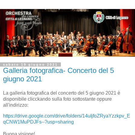
sabato 19 giugno 2021
Galleria fotografica- Concerto del 5
giugno 2021
La galleria fotografica del concerto del 5 giugno 2021 è
disponibile clicckando sulla foto sottostante oppure
all'indirizzo:
https://drive.google.com/drive/folders/14uIjfoZRyaYzzkpv_E
qCNW1MuPDJFs--?usp=sharing
Buona visione!