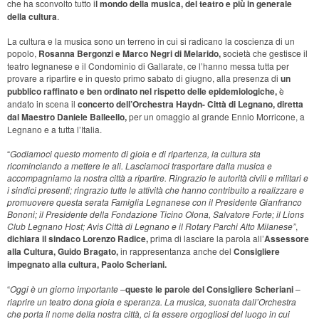
che ha sconvolto tutto i
l mondo della musica, del teatro e più in generale
della cultura
.
La cultura e la musica sono un terreno in cui si radicano la coscienza di un
popolo,
Rosanna Bergonzi e Marco Negri di Melarido,
società che gestisce il
teatro legnanese e il Condominio di Gallarate, ce l’hanno messa tutta per
provare a ripartire e in questo primo sabato di giugno, alla presenza di
un
pubblico raffinato e ben ordinato nel rispetto delle epidemiologiche,
è
andato in scena il
concerto dell’Orchestra Haydn- Città di Legnano, diretta
dal Maestro Daniele Balleello,
per un omaggio al grande Ennio Morricone, a
Legnano e a tutta l’Italia.
“
Godiamoci questo momento di gioia e di ripartenza, la cultura sta
ricominciando a mettere le ali. Lasciamoci trasportare dalla musica e
accompagniamo la nostra città a ripartire. Ringrazio le autorità civili e militari e
i sindici presenti; ringrazio tutte le attività che hanno contribuito a realizzare e
promuovere questa serata Famiglia Legnanese con il Presidente Gianfranco
Bononi; il Presidente della Fondazione Ticino Olona, Salvatore Forte; il Lions
Club Legnano Host; Avis Città di Legnano e il Rotary Parchi Alto Milanese”
,
dichiara il sindaco Lorenzo Radice,
prima di lasciare la parola all’
Assessore
alla Cultura, Guido Bragato,
in rappresentanza anche del
Consigliere
impegnato alla cultura, Paolo Scheriani.
“
Oggi è un giorno importante
–
queste le parole del Consigliere Scheriani
–
riaprire un teatro dona gioia e speranza. La musica, suonata dall’Orchestra
che porta il nome della nostra città, ci fa essere orgogliosi del luogo in cui