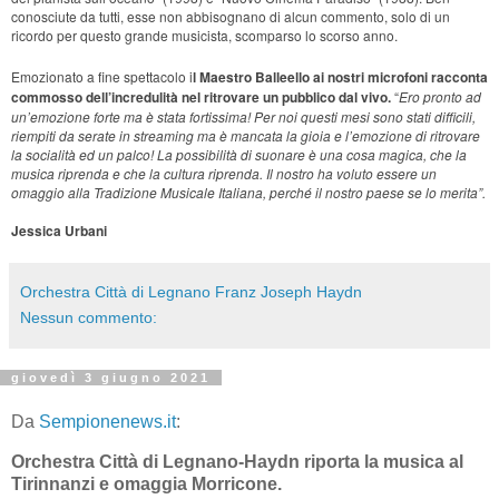
conosciute da tutti, esse non abbisognano di alcun commento, solo di un
ricordo per questo grande musicista, scomparso lo scorso anno.
Emozionato a fine spettacolo i
l Maestro Balleello ai nostri microfoni racconta
commosso dell’incredulità nel ritrovare un pubblico dal vivo.
“
Ero pronto ad
un’emozione forte ma è stata fortissima! Per noi questi mesi sono stati difficili,
riempiti da serate in streaming ma è mancata la gioia e l’emozione di ritrovare
la socialità ed un palco! La possibilità di suonare è una cosa magica, che la
musica riprenda e che la cultura riprenda. Il nostro ha voluto essere un
omaggio alla Tradizione Musicale Italiana, perché il nostro paese se lo merita”.
Jessica Urbani
Orchestra Città di Legnano Franz Joseph Haydn
Nessun commento:
giovedì 3 giugno 2021
Da
Sempionenews.it
:
Orchestra Città di Legnano-Haydn riporta la musica al
Tirinnanzi e omaggia Morricone.