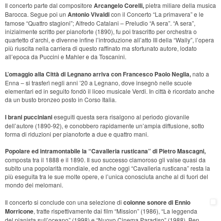
Il concerto parte dal compositore
Arcangelo Corelli,
pietra miliare della musica
Barocca. Segue poi un
Antonio Vivaldi
con il Concerto “La primavera” e le
famose “Quattro stagioni”; Alfredo Catalani – Preludio “A sera”. “A sera”,
inizialmente scritto per pianoforte (1890), fu poi trascritto per orchestra o
quartetto d’archi, e divenne infine l’introduzione all’atto III della “Wally”, l’opera
più riuscita nella carriera di questo raffinato ma sfortunato autore, lodato
all’epoca da Puccini e Mahler e da Toscanini.
L’omaggio alla Città di Legnano arriva con Francesco Paolo Neglia,
nato a
Enna – si trasferì negli anni ’20 a Legnano, dove insegnò nelle scuole
elementari ed in seguito fondò il liceo musicale Verdi. In città è ricordato anche
da un busto bronzeo posto in Corso Italia.
I brani pucciniani
eseguiti questa sera risalgono al periodo giovanile
dell’autore (1890-92), e conobbero rapidamente un’ampia diffusione, sotto
forma di riduzioni per pianoforte a due e quattro mani.
Popolare ed intramontabile la “Cavalleria rusticana” di Pietro Mascagni,
composta tra il 1888 e il 1890. Il suo successo clamoroso gli valse quasi da
subito una popolarità mondiale, ed anche oggi “Cavalleria rusticana” resta la
più eseguita tra le sue molte opere, e l’unica conosciuta anche al di fuori del
mondo dei melomani.
Il concerto si conclude con una selezione di
colonne sonore di Ennio
Morricone
, tratte rispettivamente dai film “Mission” (1986), “La leggenda
del pianista sull’oceano” (1998) e “Nuovo Cinema Paradiso” (1988). Ben