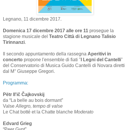
Legnano, 11 dicembre 2017.
Domenica 17 dicembre 2017 alle ore 11
prosegue la
stagione musicale del
Teatro Città di Legnano Talisio
Tirinnanzi
.
Il secondo appuntamento della rassegna
Aperitivi in
concerto
propone l'ensemble di fiati "
I Legni del Cantelli
"
del Conservatorio di Musica Guido Cantelli di Novara diretti
dal M° Giuseppe Gregori.
Programma:
Pëtr Il'ič Čajkovskij
da “La belle au bois dormant”
Valse
Allegro, tempo di valse
Le Chat botté et la Chatte blanche
Moderato
Edvard Grieg
“Peer Gynt”