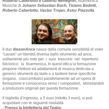
Roberto Caberlotto e Gilberto Meneghin,
fisarmonica
Musiche di
Johann Sebastian Bach, Tiziano Bedetti,
Roberto Caberlotto, Vaclav Trojan, Astor Piazzolla
Il duo
dissonAnce
nasce dalla comune sensibilità di voler
“cavare” un’identità diversa dallo strumento ad ance,
solitamente più noto per i suoi trascorsi nel repertorio
folclorico: la fisarmonica. In quest’ottica la formazione
propone riletture ed adattamenti di musica dedicata a
generici strumenti da tasto o a tastiere bene specifiche
(organo, clavicembalo) parallelamente ad un’opera di
formazione e conoscenza verso i compositori, stimolandoli
a produzioni originali per questa formazione.
Il biglietto d’ingresso, a 5 euro (ridotto 3 euro), si può
acquistare con le seguenti modalità
-
Presso la biglietteria del Teatro