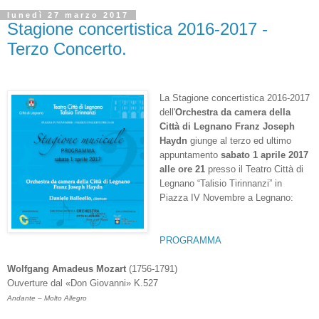
lunedì 27 marzo 2017
Stagione concertistica 2016-2017 -
Terzo Concerto.
La Stagione concertistica 2016-2017
dell'
Orchestra da camera della
Città di Legnano Franz Joseph
Haydn
giunge al terzo ed ultimo
appuntamento
sabato
1
aprile
201
7
alle ore 21
presso il Teatro Città di
Legnano “Talisio Tirinnanzi” in
Piazza IV Novembre a Legnano
:
PROGRAMMA
Wolfgang Amadeus Mozart
(1756-1791)
Ouverture dal «Don Giovanni» K.527
Andante – Molto Allegro