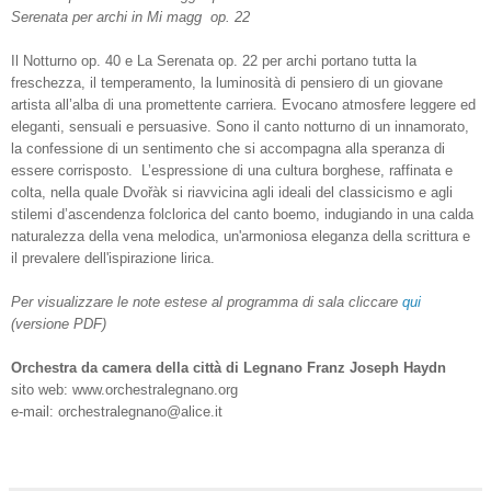
Serenata per archi in Mi magg op. 22
Il Notturno op. 40 e La Serenata op. 22 per archi portano tutta la
freschezza, il temperamento, la luminosità di pensiero di un giovane
artista all’alba di una promettente carriera. Evocano atmosfere leggere ed
eleganti, sensuali e persuasive. Sono il canto notturno di un innamorato,
la confessione di un sentimento che si accompagna alla speranza di
essere corrisposto. L’espressione di una cultura borghese, raffinata e
colta, nella quale Dvořàk si riavvicina agli ideali del
classicismo e agli
stilemi d’ascendenza folclorica del canto boemo, indugiando in una calda
naturalezza della vena melodica, un'armoniosa eleganza della scrittura e
il prevalere dell'ispirazione lirica.
Per visualizzare le note estese al programma di sala cliccare
qui
(versione
PDF)
Orchestra da camera della città di Legnano Franz Joseph Haydn
sito web: www.orchestralegnano.org
e-mail: orchestralegnano@alice.it