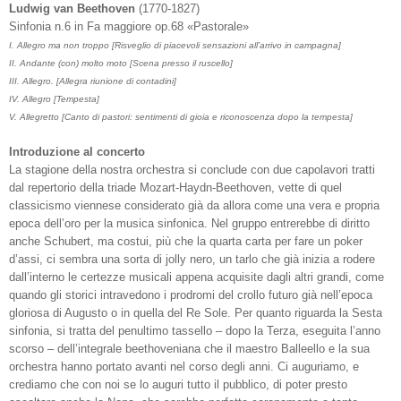
Ludwig van Beethoven
(1770-1827)
Sinfonia n.6 in Fa maggiore op.68 «Pastorale»
I. Allegro ma non troppo [Risveglio di piacevoli sensazioni all’arrivo in campagna]
II. Andante (con) molto moto [Scena presso il ruscello]
III. Allegro. [Allegra riunione di contadini]
IV. Allegro [Tempesta]
V. Allegretto [Canto di pastori: sentimenti di gioia e riconoscenza dopo la tempesta]
Introduzione al concerto
La stagione della nostra orchestra si conclude con due capolavori tratti
dal repertorio della triade Mozart-Haydn-Beethoven, vette di quel
classicismo viennese considerato già da allora come una vera e propria
epoca dell’oro per la musica sinfonica. Nel gruppo entrerebbe di diritto
anche Schubert, ma costui, più che la quarta carta per fare un poker
d’assi, ci sembra una sorta di jolly nero, un tarlo che già inizia a rodere
dall’interno le certezze musicali appena acquisite dagli altri grandi, come
quando gli storici intravedono i prodromi del crollo futuro già nell’epoca
gloriosa di Augusto o in quella del Re Sole. Per quanto riguarda la Sesta
sinfonia, si tratta del penultimo tassello – dopo la Terza, eseguita l’anno
scorso – dell’integrale beethoveniana che il maestro Balleello e la sua
orchestra hanno portato avanti nel corso degli anni. Ci auguriamo, e
crediamo che con noi se lo auguri tutto il pubblico, di poter presto