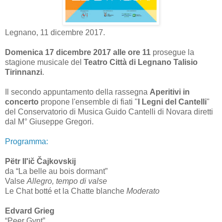
Legnano, 11 dicembre 2017.
Domenica 17 dicembre 2017 alle ore 11
prosegue la
stagione musicale del
Teatro Città di Legnano Talisio
Tirinnanzi
.
Il secondo appuntamento della rassegna
Aperitivi in
concerto
propone l'ensemble di fiati "
I Legni del Cantelli
"
del Conservatorio di Musica Guido Cantelli di Novara diretti
dal M° Giuseppe Gregori.
Programma:
Pëtr Il'ič Čajkovskij
da “La belle au bois dormant”
Valse
Allegro, tempo di valse
Le Chat botté et la Chatte blanche
Moderato
Edvard Grieg
“Peer Gynt”