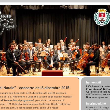
benvenuti!
L'
Orchestra da camer
di Natale" - concerto del 5 dicembre 2015.
Franz Joseph Hayd
Qui potrete trovare tut
naugura con il concerto del 5 dicembre alle ore 21 presso la
dell'Orchestra: concer
sa del SS. Redentore a Legnano la serie degli incontri musicali
Buona
navigazione
.
 di Natale
(
link al programma
)
, patrocinati dal comune di
in primo piano
ano. Il M. Balleello dirigerà la sua Orchestra Haydn, attiva da
Domenica 28 maggio 
e quindici anni, e riconosciuta ormai come una realtà