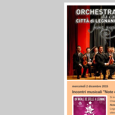
mercoledì 2 dicembre 2015
Incontri musicali "Note 
Si i
Chie
Note
Legn
oltr