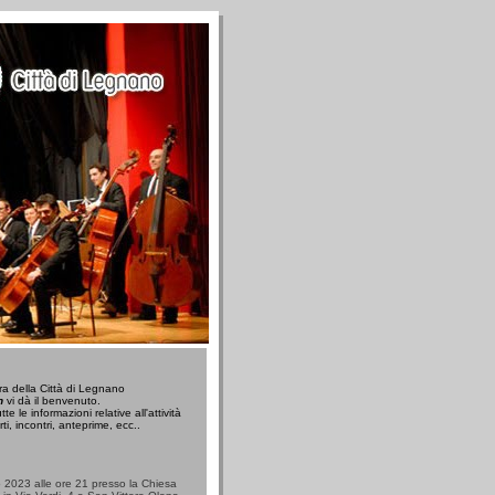
a della Città di Legnano
n
vi dà il benvenuto.
te le informazioni relative all'attività
ti, incontri, anteprime, ecc..
2023 alle ore 21 presso la Chiesa