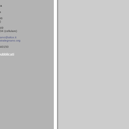
ra
n
96
)
549
4 (cellulare)
ano@alice.it
tralegnano.org
0340150
pubblicati