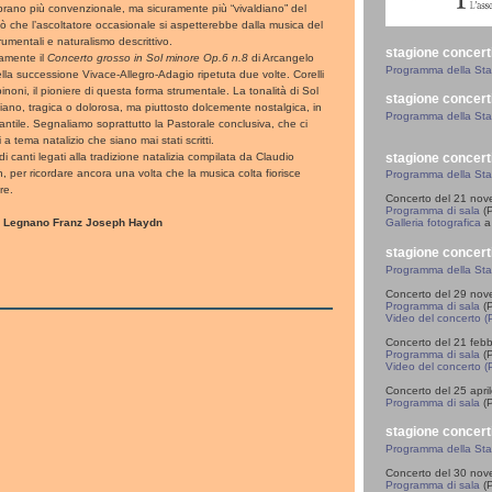
 brano più convenzionale, ma sicuramente più “vivaldiano” del
ò che l’ascoltatore occasionale si aspetterebbe dalla musica del
strumentali e naturalismo descrittivo.
stagione concert
ramente il
Concerto grosso in Sol minore Op.6 n.8
di Arcangelo
Programma della St
ella successione Vivace-Allegro-Adagio ripetuta due volte. Corelli
noni, il pioniere di questa forma strumentale. La tonalità di Sol
stagione concert
iano, tragica o dolorosa, ma piuttosto dolcemente nostalgica, in
Programma della St
fantile. Segnaliamo soprattutto la Pastorale conclusiva, che ci
a tema natalizio che siano mai stati scritti.
stagione concert
i canti legati alla tradizione natalizia compilata da Claudio
n, per ricordare ancora una volta che la musica colta fiorisce
Programma della St
re.
Concerto del 21 no
Programma di sala
(P
di Legnano Franz Joseph Haydn
Galleria fotografica
a 
stagione concert
Programma della St
Concerto del 29 no
Programma di sala
(P
Video del concerto (
Concerto del 21 feb
Programma di sala
(P
Video del concerto (
Concerto del 25 apri
Programma di sala
(P
stagione concert
Programma della St
Concerto del 30 no
Programma di sala
(P