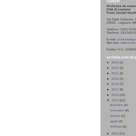
contatti
Orchestra da came
Città di Legnano
Franz Joseph Hayd
Via Carlo Cattaneo, 
20025 - Legnano (Mi
Telefono: 0331.543
Telefono: 333.543153
E-mail:
orchestralegn
Sito web:
www.orches
Partita I.V.A. 1348
archivio articoli 
►
2023
(1)
►
2022
(3)
►
2021
(5)
►
2019
(3)
►
2018
(7)
►
2017
(6)
►
2016
(15)
▼
2015
(21)
dicembre
(4)
novembre
(8)
ottobre
(1)
aprile
(4)
febbraio
(4)
►
2014
(21)