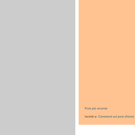
Post più recente
Iscriviti a:
Commenti sul post (Atom)