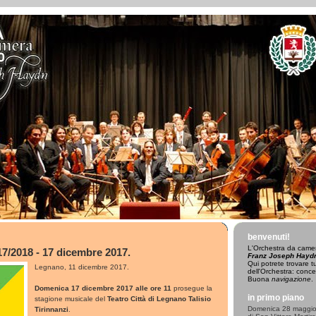
benvenuti!
L'
Orchestra da camer
17/2018 - 17 dicembre 2017.
Franz Joseph Hayd
Qui potrete trovare tut
Legnano, 11 dicembre 2017.
dell'Orchestra: concer
Buona
navigazione
.
Domenica 17 dicembre 2017 alle ore 11
prosegue la
in primo piano
stagione musicale del
Teatro Città di Legnano Talisio
Domenica 28 maggio 
Tirinnanzi
.