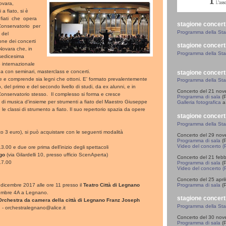
ovara,
a fiato, si è
 fiati che opera
stagione concert
 Conservatorio per
Programma della St
 del
one dei concerti
stagione concert
 Novara che, in
Programma della St
sedicesima
o internazionale
pa con seminari, masterclass e concerti.
stagione concert
le e comprende sia legni che ottoni. E' formato prevalentemente
Programma della St
 del primo e del secondo livello di studi, da ex alunni, e in
Concerto del 21 no
 Conservatorio stesso. Il complesso si forma e cresce
Programma di sala
(P
e di musica d'insieme per strumenti a fiato del Maestro Giuseppe
Galleria fotografica
a 
 le classi di strumento a fiato. Il suo repertorio spazia da opere
stagione concert
Programma della St
otto 3 euro), si può acquistare con le seguenti modalità
Concerto del 29 no
Programma di sala
(P
Video del concerto (
.00 e due ore prima dell’inizio degli spettacoli
go
(via Gilardelli 10, presso ufficio ScenAperta)
Concerto del 21 feb
17.00
Programma di sala
(P
Video del concerto (
Concerto del 25 apri
Programma di sala
(P
dicembre 2017 alle ore 11 presso il
Teatro Città di Legnano
embre 4A a Legnano.
stagione concert
Orchestra da camera della città di Legnano Franz Joseph
Programma della St
- orchestralegnano@alice.it
Concerto del 30 no
Programma di sala
(P