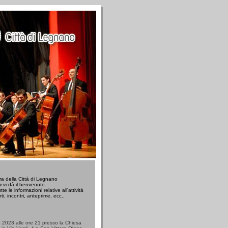
a della Città di Legnano
n
vi dà il benvenuto.
te le informazioni relative all'attività
ti, incontri, anteprime, ecc..
2023 alle ore 21 presso la Chiesa