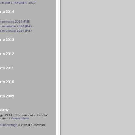
 concerto 1 novembre 2015
erto 2014
 novembre 2014 (Pdf)
6 novembre 2014 (Pdf)
3 novembre 2014 (Pdf)
erto 2013
erto 2012
erto 2011
erto 2010
erto 2009
estra"
o 2014 - "Gli strumenti e il canto"
 cura di
Varese News
del backstage
a cura di Giovanna