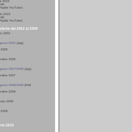
le 2010
df)
laylist YouTube)
io 2010
df)
laylist YouTube)
stiche dal 2002 al 2009
zo 2002
agione 2004
(Jpg)
e 2006
vembre 2006
agione 2007/2008
(Jpg)
vembre 2007
agione 2008/2009
(Pdf)
vembre 2008
braio 2009
e 2009
erto 2015