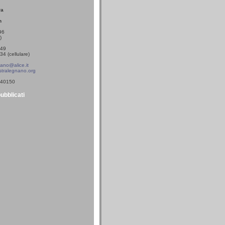
ra
n
96
)
549
4 (cellulare)
ano@alice.it
tralegnano.org
0340150
pubblicati