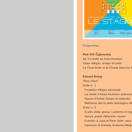
Programma:
Pëtr Il'ič Čajkovskij
da “La belle au bois dormant”
Valse
Allegro, tempo di valse
Le Chat botté et la Chatte blanche
Edvard Grieg
“Peer Gynt”
Suite n. 1
Il mattino
Allegro pastorale
La morte d'Aase
Andante doloros
Danza d'Anitra
Tempo di makurka
Nell'antro del re della montagna
Al
Suite n. 2
Il ratto della sposa: Lamento di In
Danza araba
Allegretto vivace
Il ritorno a casa di Peer Gynt: ser
Canzone di Solveig
Andante-Allegr