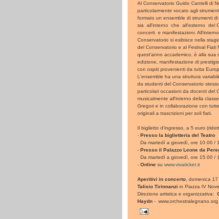
Al Conservatorio Guido Cantelli di N
particolarmente vocato agli strumenti 
formato un ensemble di strumenti di
sia all'interno che all'esterno del
concerti e manifestazioni. All'interno
Conservatorio si esibisce nella stagi
del Conservatorio e al Festival Fiati
quest'anno accademico, è alla sua 
edizione, manifestazione di prestigi
con ospiti provenienti da tutta Euro
L'ensemble ha una struttura variabi
da studenti del Conservatorio stesso,
particolari occasioni da docenti del
musicalmente all'interno della class
Gregori e in collaborazione con tutte
originali a trascrizioni per soli fiati.
Il biglietto d’ingresso, a 5 euro (rid
-
Presso la biglietteria del Teatro
Da martedì a giovedì, ore 10.00 / 13
-
Presso il Palazzo Leone da Pere
Da martedì a giovedì, ore 15.00 / 
-
Online
su
www.vivaticket.it
Aperitivi in concerto
, domenica 17 
Talisio Tirinnanzi
in Piazza IV Nov
Direzione artistica e organizzativa:
Haydn
- www.orchestralegnano.org 