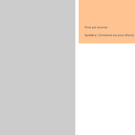
Post più recente
Iscriviti a:
Commenti sul post (Atom)