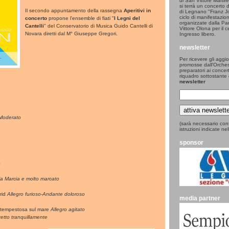
di San Vittore Martir
si terrà un concerto 
Il secondo appuntamento della rassegna
Aperitivi in
di Legnano "Franz J
ciclo di manifestazio
concerto
propone l'ensemble di fiati "
I Legni del
organizzate dalla Pa
Cantelli
" del Conservatorio di Musica Guido Cantelli di
Vittore Olona per il 
Novara diretti dal M° Giuseppe Gregori.
Ingresso libero.
newsletter
Per ricevere gli aggior
promosse dall'Orchest
preparatori ai concerti
riquadro sottostante 
newsletter
Moderato
(sarà necessario con
istruzioni indicate nel
sponsor
o
la Marcia e molto marcato
grid
Allegro furioso-Andante doloroso
media partner
a tempestosa sul mare
Allegro agitato
etto tranquillamente