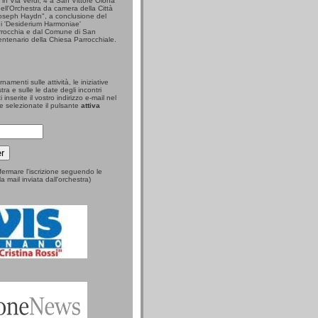
e in Via Verdi, 4 a San Vittore Olona
dell'Orchestra da camera della Città
oseph Haydn", a conclusione del
ni 'Desiderium Harmoniae'
rrocchia e dal Comune di San
centenario della Chiesa Parrocchiale.
namenti sulle attività, le iniziative
ra e sulle le date degli incontri
 inserite il vostro indirizzo e-mail nel
e selezionate il pulsante
attiva
fermare l'iscrizione seguendo le
la mail inviata dall'orchestra)