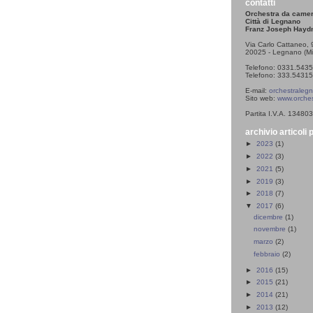
contatti
Orchestra da came
Città di Legnano
Franz Joseph Hayd
Via Carlo Cattaneo, 
20025 - Legnano (Mi
Telefono: 0331.543
Telefono: 333.543153
E-mail:
orchestralegn
Sito web:
www.orches
Partita I.V.A. 1348
archivio articoli 
►
2023
(1)
►
2022
(3)
►
2021
(5)
►
2019
(3)
►
2018
(7)
▼
2017
(6)
dicembre
(1)
novembre
(1)
marzo
(2)
febbraio
(2)
►
2016
(15)
►
2015
(21)
►
2014
(21)
►
2013
(12)